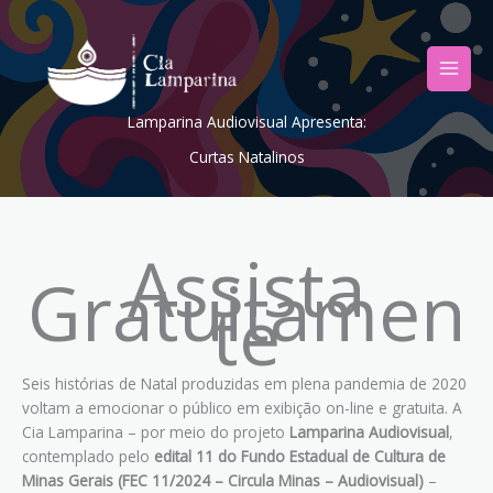
Ir
para
o
conteúdo
Lamparina Audiovisual Apresenta:
Curtas Natalinos
Assista
Gratuitamen
te
Seis histórias de Natal produzidas em plena pandemia de 2020
voltam a emocionar o público em exibição on-line e gratuita. A
Cia Lamparina – por meio do projeto
Lamparina Audiovisual
,
contemplado pelo
edital 11 do Fundo Estadual de Cultura de
Minas Gerais (FEC 11/2024 – Circula Minas – Audiovisual)
–