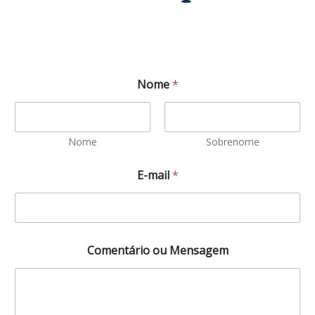
Contato
M
Nome
*
e
n
s
a
g
Nome
Sobrenome
e
m
E-mail
*
N
o
m
e
o
u
Comentário ou Mensagem